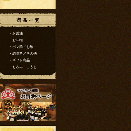
・お醤油
・お味噌
・ポン酢／お酢
・調味料／その他
・ギフト商品
・もろみ・こうじ