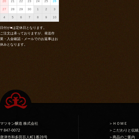
20
21
22
23
24
25
26
27
28
29
30
1
2
3
4
5
6
7
8
9
10
日付が
■
は定休日となります。
ご注文は承っておりますが、発送作
業・入金確認・メールでのお返事はお
休みとなります。
マツキン醸造 株式会社
＞ＨＯＭＥ
〒847-0072
＞こだわりと伝統
唐津市和多田百人町1番28号
＞商品のご案内