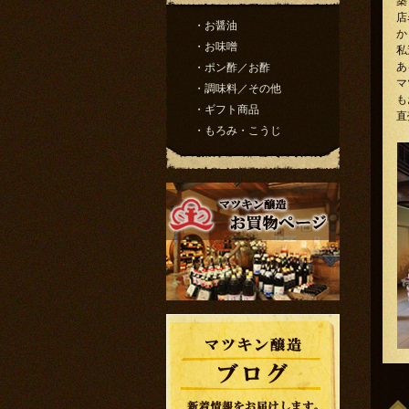
築
店
・お醤油
か
・お味噌
私
あ
・ポン酢／お酢
マ
・調味料／その他
も
・ギフト商品
直
・もろみ・こうじ