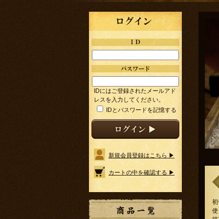
IDにはご登録されたメールアド
レスを入力してください。
IDとパスワードを記憶する
新規会員登録はこちら ▶
カートの中を確認する ▶
初
使