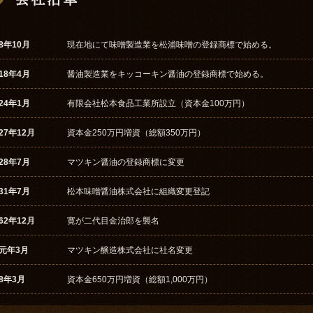
8年10月
現在地にて味噌製造業を松浦味噌の登録商標で始める。
18年4月
醤油製造業をキッコーキン醤油の登録商標で始める。
24年1月
有限会社松本食品工業所設立（資本金100万円）
27年12月
資本金250万円増資（総額350万円）
28年7月
マツキン醤油の登録商標に変更
31年7月
松本味噌醤油株式会社に組織変更登記
62年12月
寛が二代目金治郎を襲名
元年3月
マツキン醸造株式会社に社名変更
8年3月
資本金650万円増資（総額1,000万円）