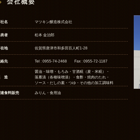
会社概要
会社名
マツキン醸造株式会社
代表者
松本 金治郎
所在地
佐賀県唐津市和多田百人町1-28
連絡先
Tel : 0955-74-2468 Fax : 0955-72-1187
醤油・味噌・もろみ・甘酒糀（麦・米糀）・
製 造
落雁漬（各種味噌漬）・食酢・焼肉のたれ・
ソース・だしの素・つゆ・その他の加工調味料
関連食料販売
みりん・食用油