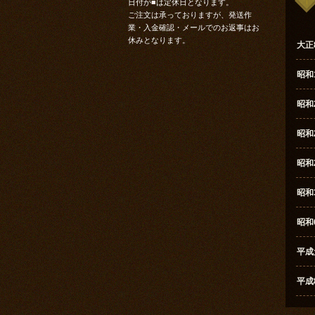
日付が
■
は定休日となります。
ご注文は承っておりますが、発送作
業・入金確認・メールでのお返事はお
休みとなります。
大正
昭和
昭和
昭和
昭和
昭和
昭和
平成
平成