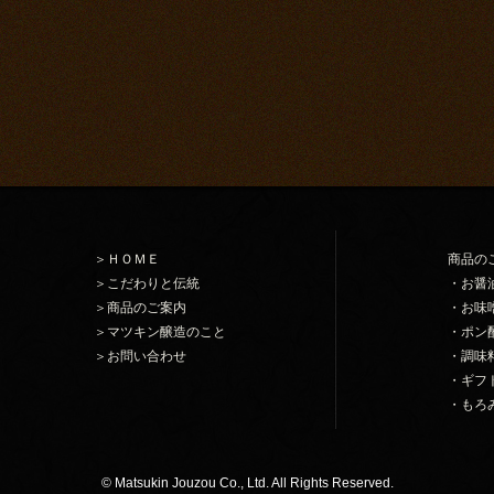
＞ＨＯＭＥ
商品の
＞こだわりと伝統
・お醤
＞商品のご案内
・お味
＞マツキン醸造のこと
・ポン
＞お問い合わせ
・調味
・ギフ
・もろ
© Matsukin Jouzou Co., Ltd. All Rights Reserved.