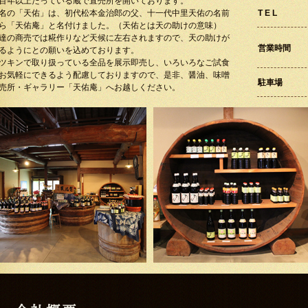
百年以上たっている蔵で直売所を開いております。
名の「天佑」は、初代松本金治郎の父、十一代中里天佑の名前
T E L
ら「天佑庵」と名付けました。（天佑とは天の助けの意味）
達の商売では糀作りなど天候に左右されますので、天の助けが
営業時間
るようにとの願いを込めております。
ツキンで取り扱っている全品を展示即売し、いろいろなご試食
お気軽にできるよう配慮しておりますので、是非、醤油、味噌
駐車場
売所・ギャラリー「天佑庵」へお越しください。