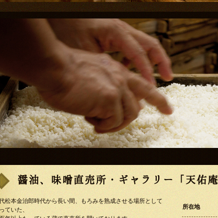
醤油、味噌直売所・ギャラリー「天佑
代松本金治郎時代から長い間、もろみを熟成させる場所として
所在地
っていた、